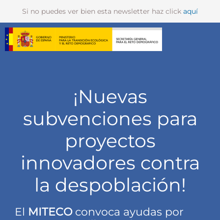
Si no puedes ver bien esta newsletter haz click
aquí
¡Nuevas
subvenciones para
proyectos
innovadores contra
la despoblación!
El
MITECO
convoca ayudas por